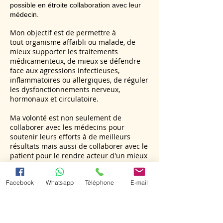
possible en étroite collaboration avec leur
médecin.
Mon objectif est de permettre à
tout organisme affaibli ou malade, de
mieux supporter les traitements
médicamenteux, de mieux se défendre
face aux agressions infectieuses,
inflammatoires ou allergiques, de réguler
les dysfonctionnements nerveux,
hormonaux et circulatoire.
Ma volonté est non seulement de
collaborer avec les médecins pour
soutenir leurs efforts à de meilleurs
résultats mais aussi de collaborer avec le
patient pour le rendre acteur d'un mieux
être durablement
.
Facebook
Whatsapp
Téléphone
E-mail
Mes années d'expériences, soutenues par
une formation continue, la possibilité
d'échanges avec médecins et autres
thérapeutes, mon contact régulier avec mon