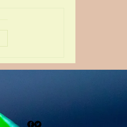
uez d'où que vous
z