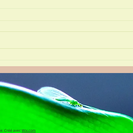
Créez un superbe blog
Blog
soye
se. Créé avec
Wix.com