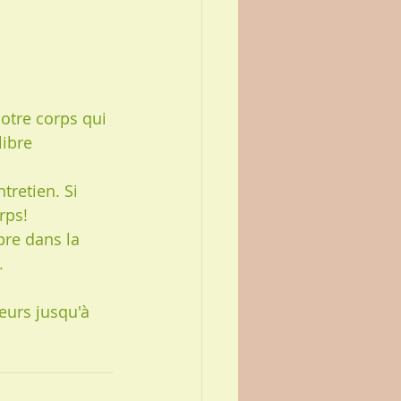
otre corps qui 
ibre 
retien. Si 
rps!
bre dans la 
.
eurs jusqu'à 